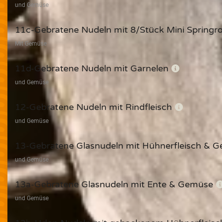
und Gemüse
11c-Gebratene Nudeln mit 8/Stück Mini Springro
Mit Gemüse
11d-Gebratene Nudeln mit Garnelen
und Gemüse
12-Gebratene Nudeln mit Rindfleisch
und Gemüse
13-Gebratene Glasnudeln mit Hühnerfleisch & 
und Gemüse
13a-Gebratene Glasnudeln mit Ente & Gemüse
und Gemüse