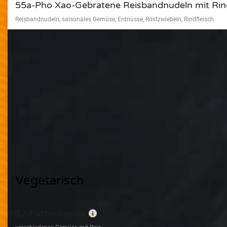
55a-Pho Xao-Gebratene Reisbandnudeln mit Ri
Reisbandnudeln, saisonales Gemüse, Erdnüsse, Röstzwiebeln, Rindfleisch
Vegetarisch
32-Fastenspeise