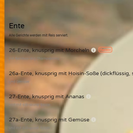
Ente
Alle Gerichte werden mit Reis serviert.
26-Ente, knusprig mit Morcheln
Beliebt
mit Bambus und Champignons
26a-Ente, knusprig mit Hoisin-Soße (dickflüssig, 
und Gemüse
27-Ente, knusprig mit Ananas
und mit süß-saurer Sauce
27a-Ente, knusprig mit Gemüse
und mit süß-saurer Sauce