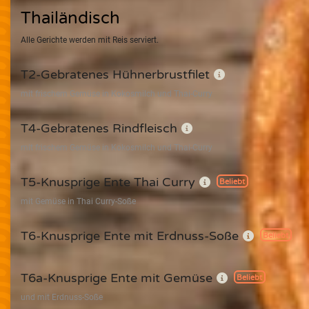
Thailändisch
Alle Gerichte werden mit Reis serviert.
T2-Gebratenes Hühnerbrustfilet
mit frischem Gemüse in Kokosmilch und Thai-Curry
T4-Gebratenes Rindfleisch
mit frischem Gemüse in Kokosmilch und Thai-Curry
T5-Knusprige Ente Thai Curry
Beliebt
mit Gemüse in Thai Curry-Soße
T6-Knusprige Ente mit Erdnuss-Soße
Beliebt
T6a-Knusprige Ente mit Gemüse
Beliebt
und mit Erdnuss-Soße