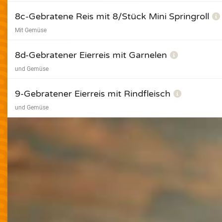
8c-Gebratene Reis mit 8/Stück Mini Springroll
Mit Gemüse
8d-Gebratener Eierreis mit Garnelen
und Gemüse
9-Gebratener Eierreis mit Rindfleisch
und Gemüse