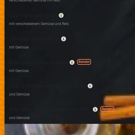
verschiedenes Gemüse mit Reis
32a-Tofu gebraten
mit verschiedenem Gemüse und Reis
33-Gebratener Reis
mit Gemüse
33a-Gebratene Nudeln
Beliebt
mit Gemüse
33b-Gebratener Reis mit Tofu
und Gemüse
33c-Gebratene Nudeln mit Tofu
Beliebt
und Gemüse