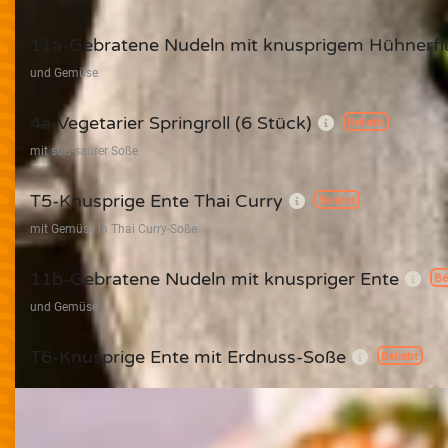
11a-Gebratene Nudeln mit knusprigem Hühnerfl
und Gemüse
4a-Vegetarier Springroll (6 Stück)
Beliebt
mit süß-saurer Soße
T5-Knusprige Ente Thai Curry
Beliebt
mit Gemüse in Thai Curry-Soße
11b-Gebratene Nudeln mit knuspriger Ente
Be
und Gemüse
T6-Knusprige Ente mit Erdnuss-Soße
Beliebt