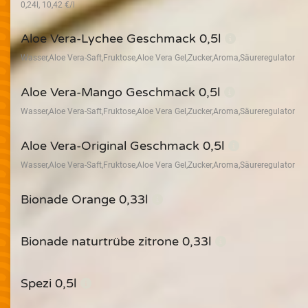
0,24l, 10,42 €/l
Aloe Vera-Lychee Geschmack 0,5l
Wasser,Aloe Vera-Saft,Fruktose,Aloe Vera Gel,Zucker,Aroma,Säureregulator
Aloe Vera-Mango Geschmack 0,5l
Wasser,Aloe Vera-Saft,Fruktose,Aloe Vera Gel,Zucker,Aroma,Säureregulator
Aloe Vera-Original Geschmack 0,5l
Wasser,Aloe Vera-Saft,Fruktose,Aloe Vera Gel,Zucker,Aroma,Säureregulator
Bionade Orange 0,33l
Bionade naturtrübe zitrone 0,33l
Spezi 0,5l