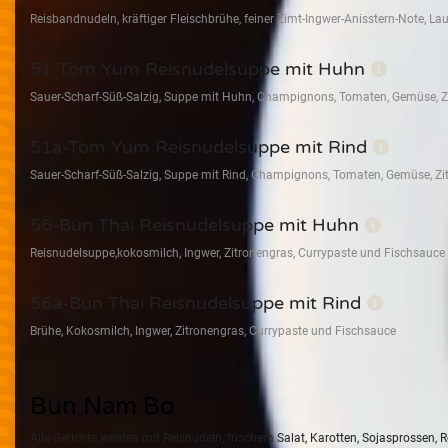
Reisbandnudeln, kräftiger Fleischbrühe, feiner Zimt-Ingwer-Anisstern-Note, L
51-Tom Yum Reisnudelsuppe mit Huhn
Sauer-Scharf-Süß-Salzig, Suppe mit Huhn, Champignons, Tomaten, Gemüse, Zit
51a-Tom Yum Reisnudelsuppe mit Rind
Sauer-Scharf-Süß-Salzig, Suppe mit Rind, Champignons, Tomaten, Gemüse, Zitr
56-Bun Thai Reisnudelsuppe mit Huhn
Reisnudelsuppe,kokosmilch, Ingwer, Zitronengras, Currypaste und Fischsauce
56a-Bun Thai Reisnudelsuppe mit Rind
Brühe, Kokosmilch, Ingwer, Zitronengras, Currypaste und Fischsauce
Bun Nam Bo
Alle Gerichte werden mit Reisnudeln, frischem Salat, Karotten, Sojasprossen,