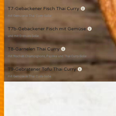
T7-Gebackener Fisch Thai Curry
mit Gemüse in Thai Curry-Soße
T7b-Gebackener Fisch mit Gemüse
und mit Erdnuss-Soße
T8-Garnelen Thai Curry
mit frischen Champignons, Paprika und Thai Curry-Soße
T9-Gebratener Tofu Thai Curry
mit Gemüse in Thai Curry-Soße