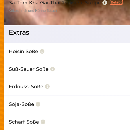
3a-Tom Kha Gai-Thailändische Suppe
Beliebt
Kokosmilch und Hühnerfleisch
Extras
Hoisin Soße
Süß-Sauer Soße
Erdnuss-Soße
Soja-Soße
Scharf Soße